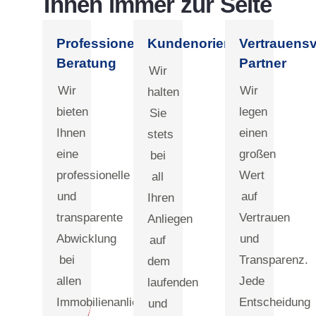
Ihnen immer zur Seite
Professionelle
Kundenorientiert
Vertrauensv
Beratung
Partner
Wir
Wir
Wir
halten
bieten
legen
Sie
Ihnen
einen
stets
eine
großen
bei
professionelle
Wert
all
und
auf
Ihren
transparente
Vertrauen
Anliegen
Abwicklung
und
auf
bei
Transparenz.
dem
allen
Jede
laufenden
Immobilienanliegen.
Entscheidung
und