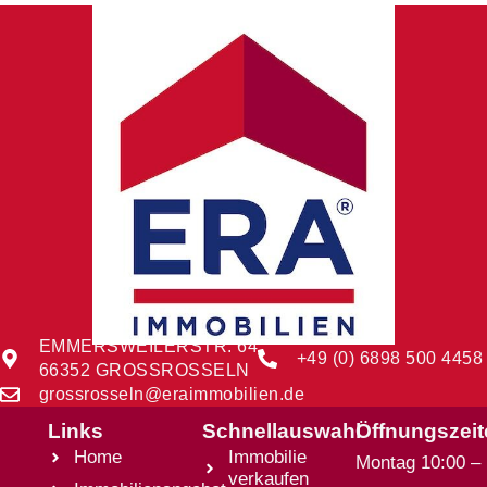
EMMERSWEILERSTR. 64
+49 (0) 6898 500 4458
66352 GROSSROSSELN
grossrosseln@eraimmobilien.de
Links
Schnellauswahl
Öffnungszei
Home
Immobilie
Montag 10:00 –
verkaufen