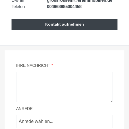
E-Mail
grossrosseln@eraimmobilien.de
Telefon
004968985004458
Kontakt aufnehmen
IHRE NACHRICHT
*
ANREDE
Anrede wählen...