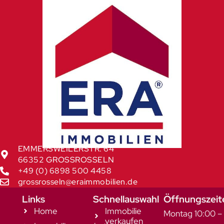
EMMERSWEILERSTR. 64
66352 GROSSROSSELN
+49 (0) 6898 500 4458
grossrosseln@eraimmobilien.de
Links
Schnellauswahl
Öffnungszeit
Home
Immobilie
Montag 10:00 –
verkaufen