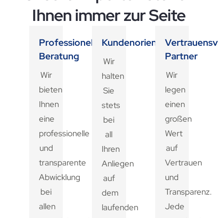
Ihnen immer zur Seite
Professionelle
Kundenorientiert
Vertrauensv
Beratung
Partner
Wir
Wir
Wir
halten
bieten
legen
Sie
Ihnen
einen
stets
eine
großen
bei
professionelle
Wert
all
und
auf
Ihren
transparente
Vertrauen
Anliegen
Abwicklung
und
auf
bei
Transparenz.
dem
allen
Jede
laufenden