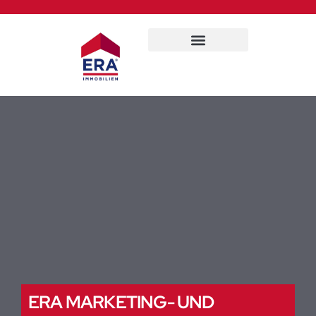
Für Eigentümer
ERA MARKETING- UND