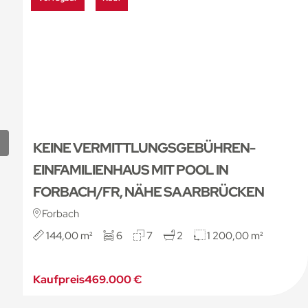
KEINE VERMITTLUNGSGEBÜHREN-
EINFAMILIENHAUS MIT POOL IN
FORBACH/FR, NÄHE SAARBRÜCKEN
Forbach
144,00 m²
6
7
2
1 200,00 m²
Kaufpreis
469.000 €