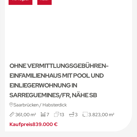
OHNE VERMITTLUNGSGEBÜHREN-
EINFAMILIENHAUS MIT POOL UND
EINLIEGERWOHNUNG IN
SARREGUEMINES/FR, NÄHE SB
Saarbrücken / Habsterdick
361,00 m²
7
13
3
3.823,00 m²
Kaufpreis
839.000 €