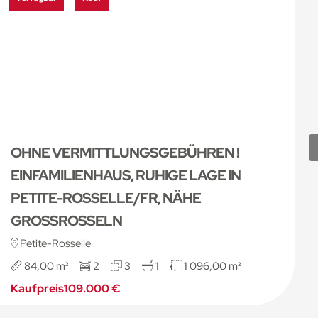
OHNE VERMITTLUNGSGEBÜHREN !
EINFAMILIENHAUS, RUHIGE LAGE IN
PETITE-ROSSELLE/FR, NÄHE
GROSSROSSELN
Petite-Rosselle
84,00 m²
2
3
1
1 096,00 m²
Kaufpreis
109.000 €